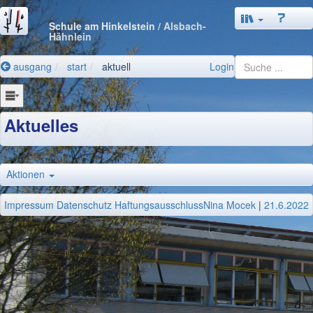
Schule am Hinkelstein
/ Alsbach-
Hähnlein
ausgang
start
aktuell
Login
Aktuelles
Aktionen
Impressum
Datenschutz
Haftungsausschluss
Nina Mocek
|
21.6.2022