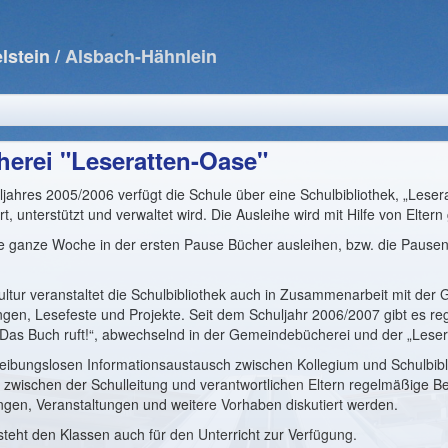
lstein
/ Alsbach-Hähnlein
erei "Leseratten-Oase"
ljahres 2005/2006 verfügt die Schule über eine Schulbibliothek, „Lese
t, unterstützt und verwaltet wird. Die Ausleihe wird mit Hilfe von Eltern
e ganze Woche in der ersten Pause Bücher ausleihen, bzw. die Pausenz
ultur veranstaltet die Schulbibliothek auch in Zusammenarbeit mit de
gen, Lesefeste und Projekte. Seit dem Schuljahr 2006/2007 gibt es r
Das Buch ruft!“, abwechselnd in der Gemeindebücherei und der „Leser
eibungslosen Informationsaustausch zwischen Kollegium und Schulbibl
n zwischen der Schulleitung und verantwortlichen Eltern regelmäßige Be
en, Veranstaltungen und weitere Vorhaben diskutiert werden.
steht den Klassen auch für den Unterricht zur Verfügung.