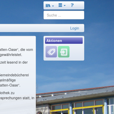
Login
Aktionen
ratten-Oase“, die vom
 gewährleistet.
eit lesend in der
r Gemeindebücherei
egelmäßige
atten-Oase“.
iothek zu
sprechungen statt, in