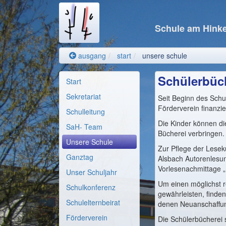
Schule am Hinke
ausgang
start
unsere schule
Schülerbüch
Start
Sekretariat
Seit Beginn des Schu
Förderverein finanzier
Schulleitung
Die Kinder können di
SaH- Team
Bücherei verbringen.
Unsere Schule
Zur Pflege der Lesek
Ganztag
Alsbach Autorenlesun
Vorlesenachmittage „
Unser Schuljahr
Um einen möglichst r
Schulkonferenz
gewährleisten, finde
Schulelternbeirat
denen Neuanschaffung
Förderverein
Die Schülerbücherei 