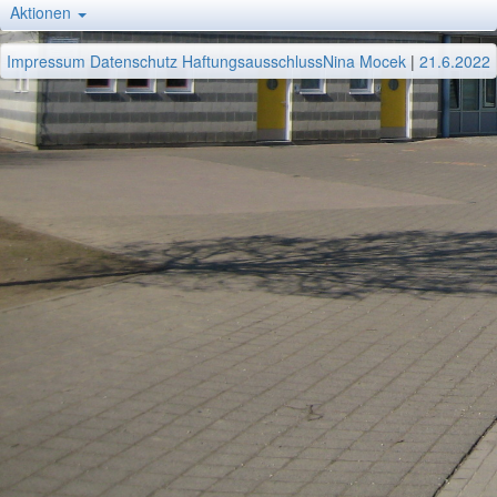
Aktionen
Impressum
Datenschutz
Haftungsausschluss
Nina Mocek
|
21.6.2022